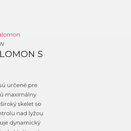
alomon
GW
LOMON S
sú určené pre
ajú maximálny
iroký skelet so
trolu nad lyžou
učuje dynamický