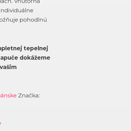
tiach. Vnútorná
individuálne
možňuje pohodlnú
pletnej tepelnej
j papuče dokážeme
 vašim
pánske
Značka: