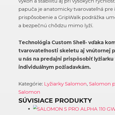
výkon a stabilitu aj pri vysokých rýchlos
papuča je anatomicky tvarovateľná pre 
prispôsobenie a GripWalk podrážka u
a bezpečnú chôdzu mimo lyží.
Technológia Custom Shell- vďaka kom
tvarovateľnosti skeletu aj vnútorne
u nás na predajni prispôsobiť lyžiarku
individuálnym požiadavkám.
Kategórie:
Lyžiarky Salomon
,
Salomon 
Salomon
SÚVISIACE PRODUKTY