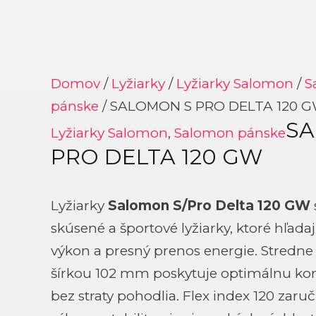
Domov
/
Lyžiarky
/
Lyžiarky Salomon
/
S
pánske
/ SALOMON S PRO DELTA 120 
SA
Lyžiarky Salomon
,
Salomon pánske
PRO DELTA 120 GW
Lyžiarky
Salomon S/Pro Delta 120 GW
skúsené a športové lyžiarky, ktoré hľad
výkon a presný prenos energie. Stredne š
šírkou 102 mm poskytuje optimálnu kon
bez straty pohodlia. Flex index 120 zar