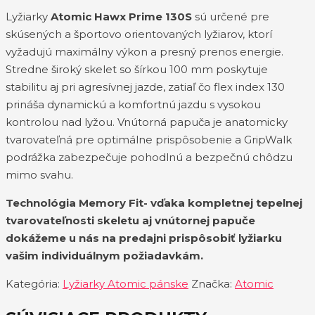
Lyžiarky
Atomic Hawx Prime 130S
sú určené pre
skúsených a športovo orientovaných lyžiarov, ktorí
vyžadujú maximálny výkon a presný prenos energie.
Stredne široký skelet so šírkou 100 mm poskytuje
stabilitu aj pri agresívnej jazde, zatiaľ čo flex index 130
prináša dynamickú a komfortnú jazdu s vysokou
kontrolou nad lyžou. Vnútorná papuča je anatomicky
tvarovateľná pre optimálne prispôsobenie a GripWalk
podrážka zabezpečuje pohodlnú a bezpečnú chôdzu
mimo svahu.
Technológia Memory Fit- vďaka kompletnej tepelnej
tvarovateľnosti skeletu aj vnútornej papuče
dokážeme u nás na predajni prispôsobiť lyžiarku
vašim individuálnym požiadavkám.
Kategória:
Lyžiarky Atomic pánske
Značka:
Atomic