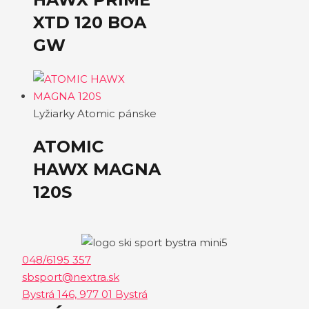
XTD 120 BOA
GW
Lyžiarky Atomic pánske
ATOMIC
HAWX MAGNA
120S
048/6195 357
sbsport@nextra.sk
Bystrá 146, 977 01 Bystrá