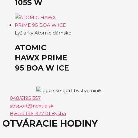
105S W
Lyžiarky Atomic dámske
ATOMIC
HAWX PRIME
95 BOA W ICE
048/6195 357
sbsport@nextra.sk
Bystrá 146, 977 01 Bystrá
OTVÁRACIE HODINY