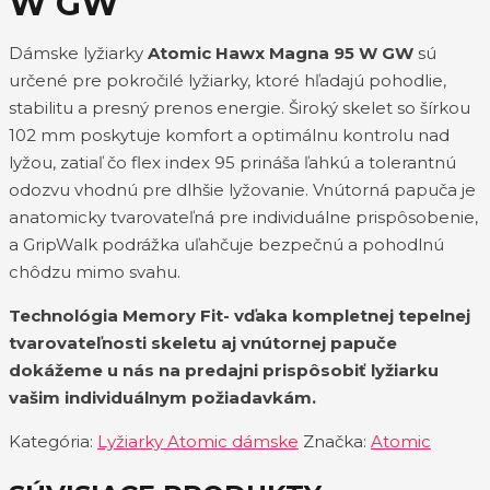
W GW
Dámske lyžiarky
Atomic Hawx Magna 95 W GW
sú
určené pre pokročilé lyžiarky, ktoré hľadajú pohodlie,
stabilitu a presný prenos energie. Široký skelet so šírkou
102 mm poskytuje komfort a optimálnu kontrolu nad
lyžou, zatiaľ čo flex index 95 prináša ľahkú a tolerantnú
odozvu vhodnú pre dlhšie lyžovanie. Vnútorná papuča je
anatomicky tvarovateľná pre individuálne prispôsobenie,
a GripWalk podrážka uľahčuje bezpečnú a pohodlnú
chôdzu mimo svahu.
Technológia Memory Fit- vďaka kompletnej tepelnej
tvarovateľnosti skeletu aj vnútornej papuče
dokážeme u nás na predajni prispôsobiť lyžiarku
vašim individuálnym požiadavkám.
Kategória:
Lyžiarky Atomic dámske
Značka:
Atomic