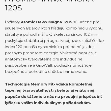
120S
Lyžiarky
Atomic Hawx Magna 120S
sú určené pre
skúsených lyžiarov, ktorí hľadajú kombináciu výkonu,
stability a pohodlia. Široký skelet so šírkou 102 mm
poskytuje stabilitu aj pri agresívnej jazde, zatiaľ čo flex
index 120 prináša dynamickú a pohodlnú jazdu s
presným prenosom energie. Vnútorná papuča je
anatomicky tvarovateľná pre individuálne
prispôsobenie a GripWalk podrážka umožňuje
bezpečnú a pohodlnú chôdzu mimo svahu.
Technológia Memory Fit- vďaka kompletnej
tepelnej tvarovateľnosti skeletu aj vnútornej
papuče dokážeme u nás na predajni prispôsobiť
lyžiarku vašim individuálnym požiadavkám.