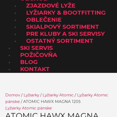
ZJAZDOVÉ LYŽE
LYŽIARKY & BOOTFITTING
OBLEČENIE
SKIALPOVÝ SORTIMENT
PRE KLUBY A SKI SERVISY
OSTATNÝ SORTIMENT
SKI SERVIS
POŽIČOVŇA
BLOG
KONTAKT
Domov
/
Lyžiarky
/
Lyžiarky Atomic
/
Lyžiarky Atomic
pánske
/ ATOMIC HAWX MAGNA 120S
Lyžiarky Atomic pánske
ATOMIC HAWX MAGNA