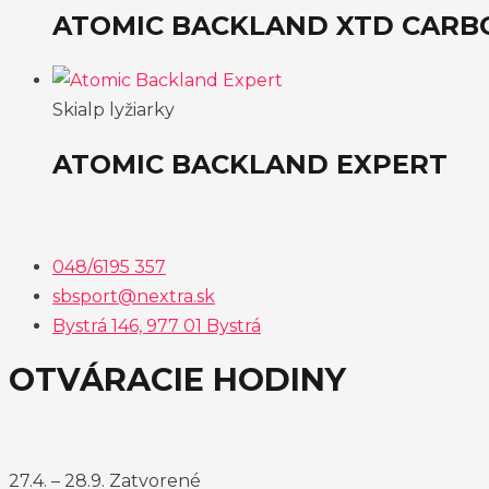
ATOMIC BACKLAND XTD CARBO
Skialp lyžiarky
ATOMIC BACKLAND EXPERT
048/6195 357
sbsport@nextra.sk
Bystrá 146, 977 01 Bystrá
OTVÁRACIE HODINY
27.4. – 28.9. Zatvorené