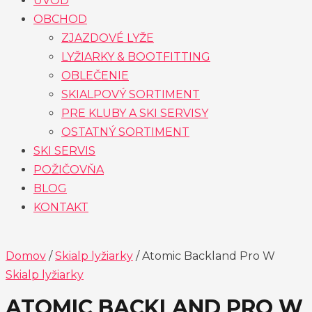
ÚVOD
OBCHOD
ZJAZDOVÉ LYŽE
LYŽIARKY & BOOTFITTING
OBLEČENIE
SKIALPOVÝ SORTIMENT
PRE KLUBY A SKI SERVISY
OSTATNÝ SORTIMENT
SKI SERVIS
POŽIČOVŇA
BLOG
KONTAKT
Domov
/
Skialp lyžiarky
/ Atomic Backland Pro W
Skialp lyžiarky
ATOMIC BACKLAND PRO W